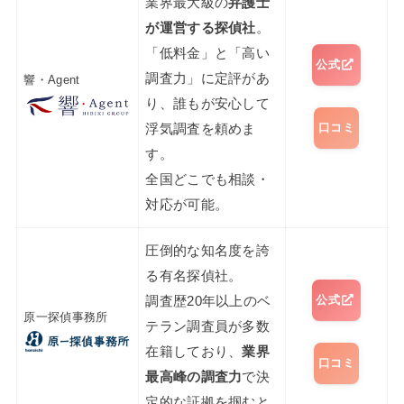
業界最大級の
弁護士
が運営する探偵社
。
「低料金」と「高い
公式
調査力」に定評があ
響・Agent
り、誰もが安心して
口コミ
浮気調査を頼めま
す。
全国どこでも相談・
対応が可能。
圧倒的な知名度を誇
る有名探偵社。
公式
調査歴20年以上のベ
原一探偵事務所
テラン調査員が多数
在籍しており、
業界
口コミ
最高峰の調査力
で決
定的な証拠を掴むと