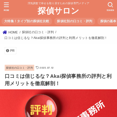
浮気調査で幸せを取り戻すための探偵専門メディア
探偵サロン
MENU
SEARCH
大特集！タイプ別の探偵社比較
探偵社別の口コミ・評判
探偵の基本
探偵社の口コミ・評判
HOME
口コミは信じるな？Akai探偵事務所の評判と利用メリットを徹底解剖！
PR
2025.07.12
探偵社の口コミ・評判
口コミは信じるな？Akai探偵事務所の評判と利
用メリットを徹底解剖！