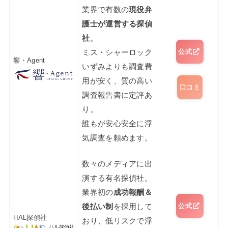
業界で有数の
現役弁
護士が運営する探偵
社
。
公式
ミス・シャーロック
響・Agent
いずみよりも調査費
用が安く、質の高い
口コミ
調査報告書に定評あ
り。
誰もが安心安全に浮
気調査を頼めます。
数々のメディアに出
演する有名探偵社。
業界初の
成功報酬＆
公式
後払い制
を採用して
HAL探偵社
おり、低リスクで浮