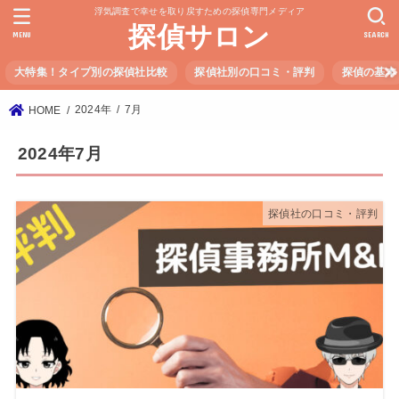
浮気調査で幸せを取り戻すための探偵専門メディア
探偵サロン
MENU
SEARCH
大特集！タイプ別の探偵社比較
探偵社別の口コミ・評判
探偵の基本
2024年
7月
HOME
2024年7月
探偵社の口コミ・評判