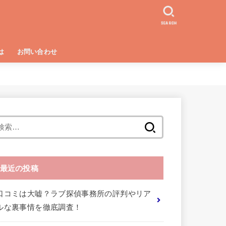
SEARCH
は
お問い合わせ
る方法
険性
検
索:
最近の投稿
口コミは大嘘？ラブ探偵事務所の評判やリア
ルな裏事情を徹底調査！