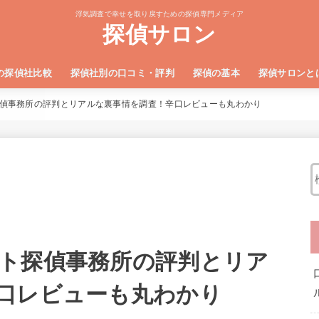
浮気調査で幸せを取り戻すための探偵専門メディア
探偵サロン
の探偵社比較
探偵社別の口コミ・評判
探偵の基本
探偵サロンと
社TOP5
い探偵社4選
社4選
浮気調査の費用相場と安くす
成功報酬型の探偵社に潜む危
偵事務所の評判とリアルな裏事情を調査！辛口レビューも丸わかり
ト探偵事務所の評判とリア
口レビューも丸わかり