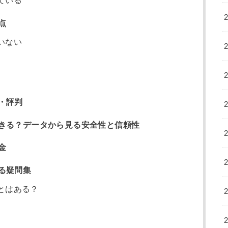
ている
点
いない
・評判
きる？データから見る安全性と信頼性
金
る疑問集
とはある？