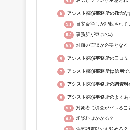
お試しプランが用意され
4.3
アシスト探偵事務所の残念な
5
目安金額しか記載されて
5.1
事務所が東京のみ
5.2
対面の面談が必要となる
5.3
アシスト探偵事務所の口コミ
6
アシスト探偵事務所は信用で
7
アシスト探偵事務所の調査料
8
アシスト探偵事務所のよくあ
9
対象者に調査がバレるこ
9.1
相談料はかかる？
9.2
浮気調査以外も頼める？
9.3