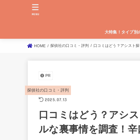
MENU
大特集！タイプ別
総合評価が高い探偵
浮気調査の料金が安
安心安全な大手探偵
探偵社の口コミ・評判
口コミはどう？アシスト探
HOME
PR
探偵社の口コミ・評判
2025.07.13
口コミはどう？アシス
ルな裏事情を調査！辛