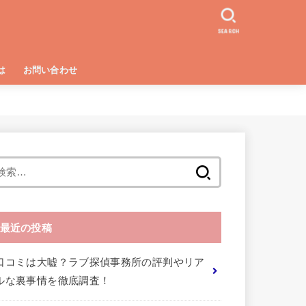
SEARCH
は
お問い合わせ
る方法
険性
検
索:
最近の投稿
口コミは大嘘？ラブ探偵事務所の評判やリア
ルな裏事情を徹底調査！