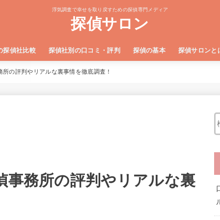
浮気調査で幸せを取り戻すための探偵専門メディア
探偵サロン
の探偵社比較
探偵社別の口コミ・評判
探偵の基本
探偵サロンと
社TOP5
い探偵社4選
社4選
浮気調査の費用相場と安くす
成功報酬型の探偵社に潜む危
事務所の評判やリアルな裏事情を徹底調査！
探偵事務所の評判やリアルな裏