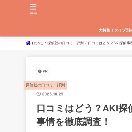
MENU
大特集！タイプ別
総合評価が高い探偵
浮気調査の料金が安
安心安全な大手探偵
探偵社の口コミ・評判
口コミはどう？AKI探偵
HOME
PR
探偵社の口コミ・評判
2025.10.25
口コミはどう？AKI
事情を徹底調査！