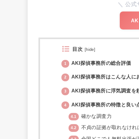
公式
A
目次
[
hide
]
AKI探偵事務所の総合評価
1
AKI探偵事務所はこんな人に
2
AKI探偵事務所に浮気調査を
3
AKI探偵事務所の特徴と良い
4
確かな調査力
4.1
不貞の証拠が取れなけれ
4.2
全国どこでも無料出張が