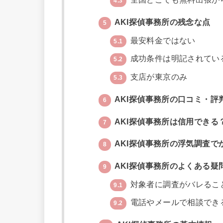
4.3
AKI探偵事務所の残念な点
5
最安料金ではない
5.1
成功条件は明記されてい
5.2
支店が東京のみ
5.3
AKI探偵事務所の口コミ・評
6
AKI探偵事務所は信用できる
7
AKI探偵事務所の浮気調査で
8
AKI探偵事務所のよくある疑
9
対象者に調査がバレるこ
9.1
電話やメールで相談でき
9.2