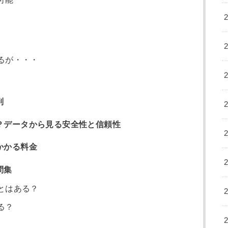
るが・・・
判
？データから見る安全性と信頼性
かかる料金
問集
とはある？
る？