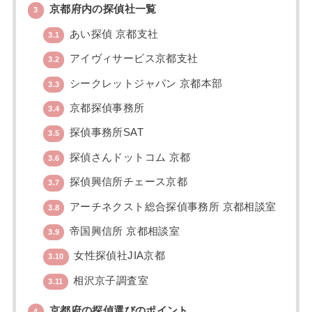
京都府内の探偵社一覧
3
あい探偵 京都支社
3.1
アイヴィサービス京都支社
3.2
シークレットジャパン 京都本部
3.3
京都探偵事務所
3.4
探偵事務所SAT
3.5
探偵さんドットコム 京都
3.6
探偵興信所チェース京都
3.7
アーチネクスト総合探偵事務所 京都相談室
3.8
帝国興信所 京都相談室
3.9
女性探偵社JIA京都
3.10
相沢京子調査室
3.11
京都府の探偵選びのポイント
4