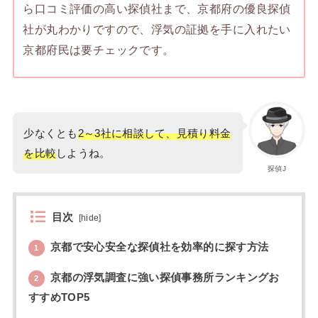
ら口コミ評価の高い探偵社まで、京都府の優良探偵
社が丸わかりですので、浮気の証拠を手に入れたい
京都府民は要チェックです。
少なくとも
2～3社に相談して、見積り料金
を比較
しようね。
探偵J
目次
[
hide
]
京都で安心安全な探偵社を効率的に探す方法
1
京都の浮気調査に強い探偵事務所ランキングお
2
すすめTOP5